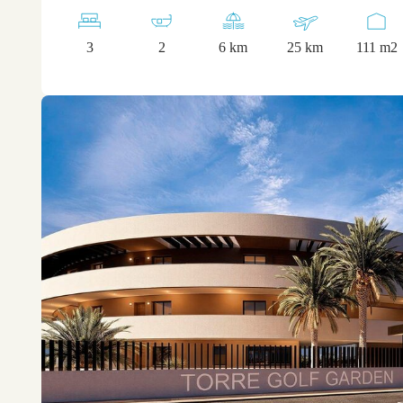
3
2
6 km
25 km
111 m2