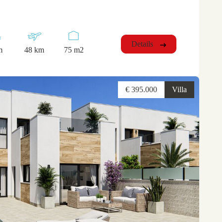
Details
m
48 km
75 m2
€ 395.000
Villa