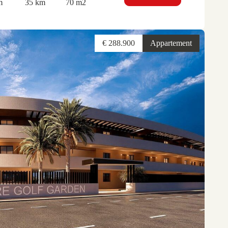
m
35 km
70 m2
€ 288.900
Appartement