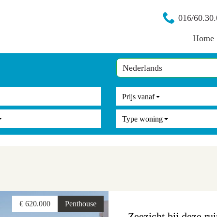
016/60.30.
Home
Prijs vanaf
Type woning
€ 620.000
Penthouse
Zeezicht bij deze r