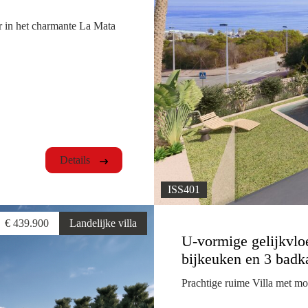
ur in het charmante La Mata
Details
ISS401
€ 439.900
Landelijke villa
U-vormige gelijkvloe
bijkeuken en 3 badk
Prachtige ruime Villa met m