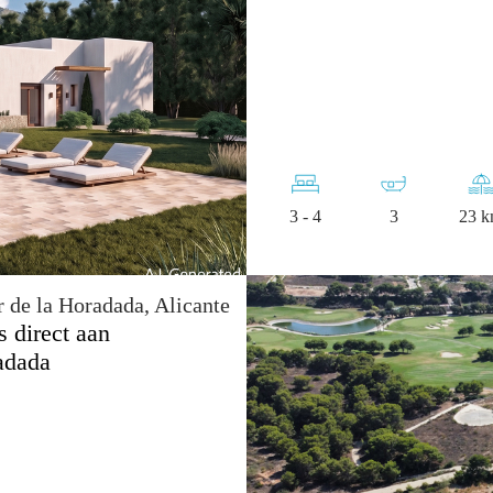
3 - 4
3
23 
r de la Horadada, Alicante
 direct aan
adada