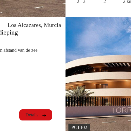
2 - 3
2
2 k
Los Alcazares, Murcia
dieping
km afstand van de zee
Details
PCT102