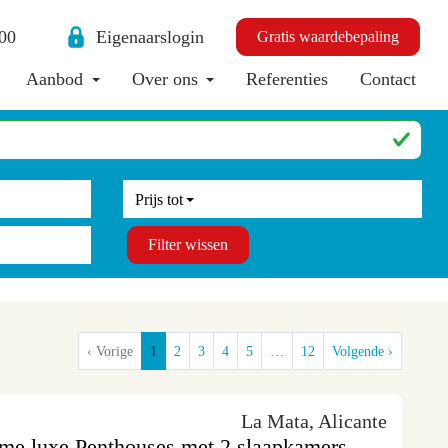
00
Eigenaarslogin
Gratis waardebepaling
Aanbod
Over ons
Referenties
Contact
Prijs tot
Filter wissen
‹ Vorige
1
2
3
4
5
…
12
Volgende ›
La Mata, Alicante
uime luxe Penthouses met 2 slaapkamers