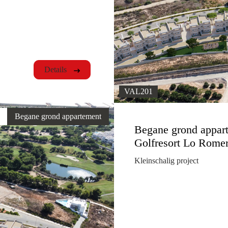
Details
VAL201
Begane grond appartement
Begane grond appart
Golfresort Lo Romer
Kleinschalig project