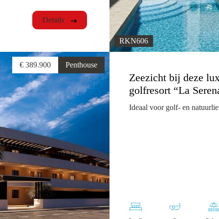
Details
RKN606
€ 389.900
Penthouse
Zeezicht bij deze l
golfresort “La Seren
Ideaal voor golf- en natuurli