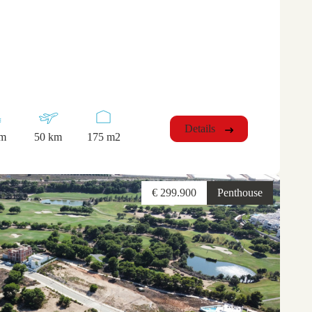
Details
km
50 km
175 m2
€ 299.900
Penthouse