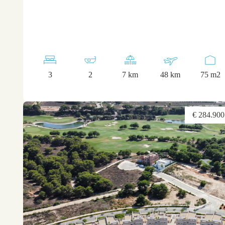
3
2
7 km
48 km
75 m2
€ 284.900