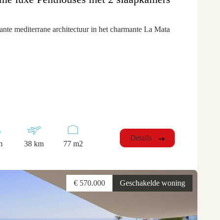
gante mediterrane architectuur in het charmante La Mata
Details
m
38 km
77 m2
€ 570.000
Geschakelde woning