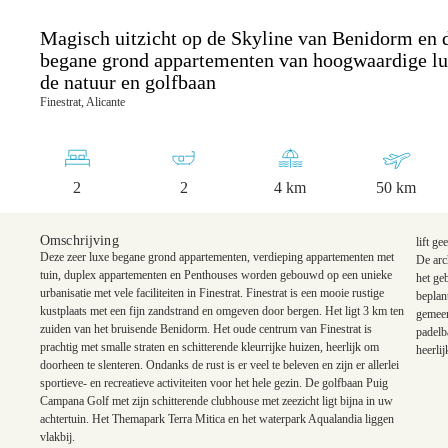
Magisch uitzicht op de Skyline van Benidorm en d
begane grond appartementen van hoogwaardige l
de natuur en golfbaan
Finestrat, Alicante
2
2
4 km
50 km
Omschrijving
lift ge
Deze zeer luxe begane grond appartementen, verdieping appartementen met
De arc
tuin, duplex appartementen en Penthouses worden gebouwd op een unieke
het ge
urbanisatie met vele faciliteiten in Finestrat. Finestrat is een mooie rustige
beplan
kustplaats met een fijn zandstrand en omgeven door bergen. Het ligt 3 km ten
gemeen
zuiden van het bruisende Benidorm. Het oude centrum van Finestrat is
padelb
prachtig met smalle straten en schitterende kleurrijke huizen, heerlijk om
heerli
doorheen te slenteren. Ondanks de rust is er veel te beleven en zijn er allerlei
sportieve- en recreatieve activiteiten voor het hele gezin. De golfbaan Puig
Campana Golf met zijn schitterende clubhouse met zeezicht ligt bijna in uw
achtertuin. Het Themapark Terra Mitica en het waterpark Aqualandia liggen
K
vlakbij.