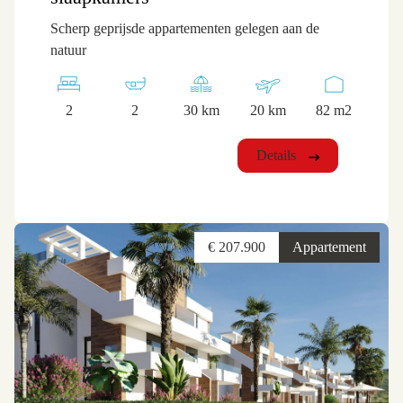
Scherp geprijsde appartementen gelegen aan de
natuur
2
2
30 km
20 km
82 m2
Details
€ 207.900
Appartement