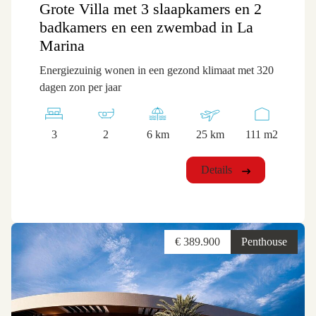
Grote Villa met 3 slaapkamers en 2
badkamers en een zwembad in La
Marina
Energiezuinig wonen in een gezond klimaat met 320
dagen zon per jaar
3
2
6 km
25 km
111 m2
Details
€ 389.900
Penthouse