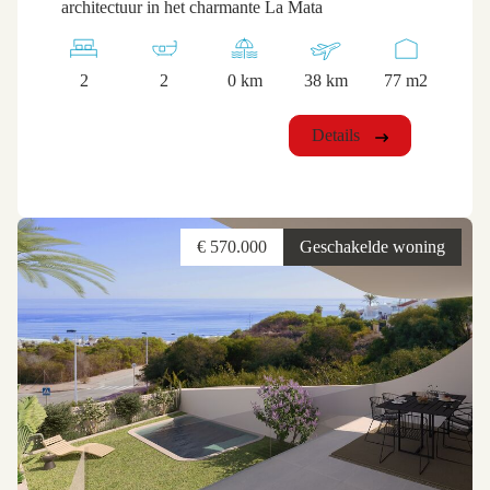
architectuur in het charmante La Mata
2
2
0 km
38 km
77 m2
Details
€ 570.000
Geschakelde woning