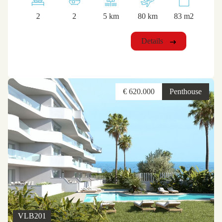
2
2
5 km
80 km
83 m2
Details
€ 620.000
Penthouse
VLB201