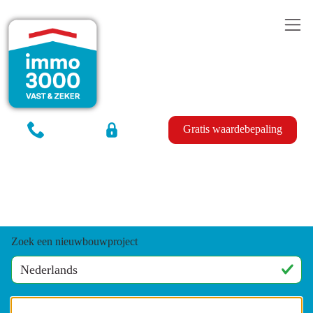
Gratis waardebepaling
Zoek een nieuwbouwproject