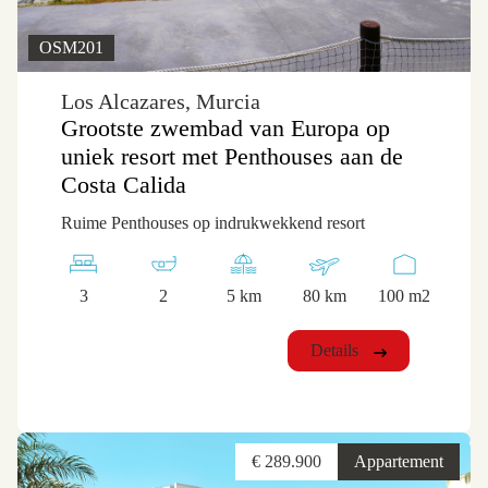
OSM201
Los Alcazares, Murcia
Grootste zwembad van Europa op
uniek resort met Penthouses aan de
Costa Calida
Ruime Penthouses op indrukwekkend resort
3
2
5 km
80 km
100 m2
Details
€ 289.900
Appartement