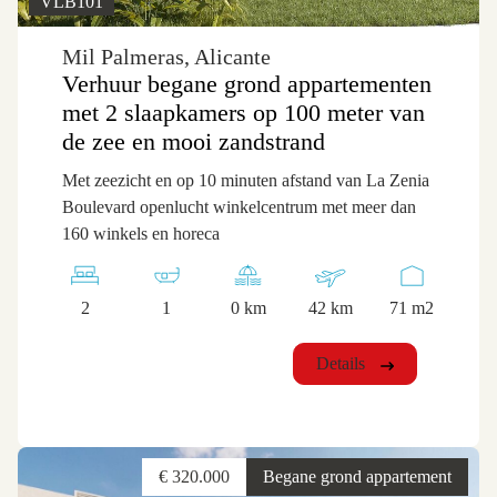
VLB101
Mil Palmeras, Alicante
Verhuur begane grond appartementen
met 2 slaapkamers op 100 meter van
de zee en mooi zandstrand
Met zeezicht en op 10 minuten afstand van La Zenia
Boulevard openlucht winkelcentrum met meer dan
160 winkels en horeca
2
1
0 km
42 km
71 m2
Details
€ 320.000
Begane grond appartement