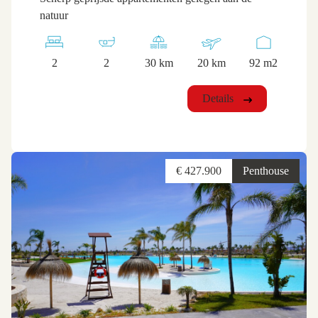
natuur
2
2
30 km
20 km
92 m2
Details
€ 427.900
Penthouse