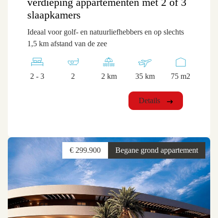
verdieping appartementen met 2 of 3
slaapkamers
Ideaal voor golf- en natuurliefhebbers en op slechts
1,5 km afstand van de zee
2 - 3
2
2 km
35 km
75 m2
Details
€ 299.900
Begane grond appartement