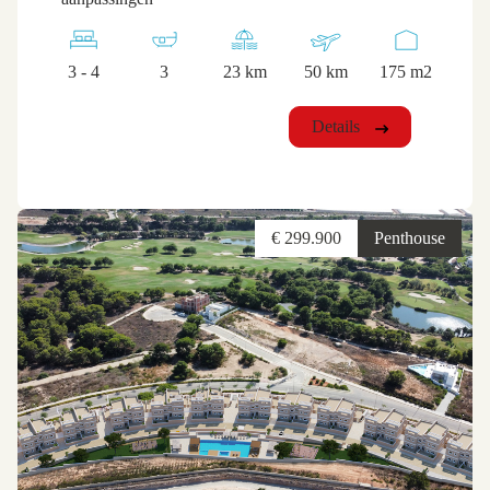
3 - 4
3
23 km
50 km
175 m2
Details
€ 299.900
Penthouse