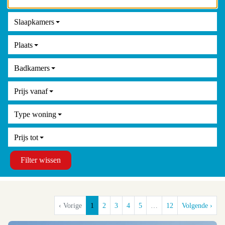
Slaapkamers
Plaats
Badkamers
Prijs vanaf
Type woning
Prijs tot
Filter wissen
‹ Vorige
1
2
3
4
5
…
12
Volgende ›