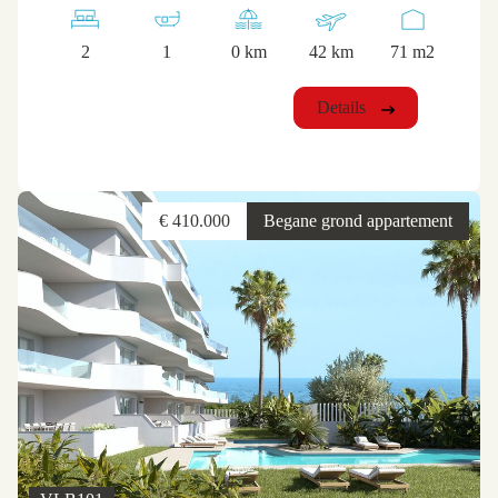
2
1
0 km
42 km
71 m2
Details
€ 410.000
Begane grond appartement