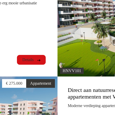
 erg mooie urbanisatie
Details
HNVV101
€ 275.000
Appartement
Direct aan natuurre
appartementen met W
Moderne verdieping appartem