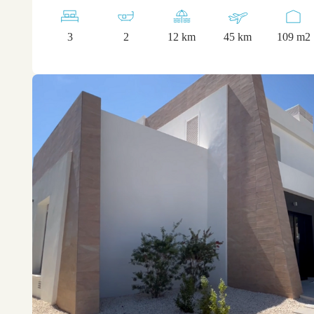
3
2
12 km
45 km
109 m2