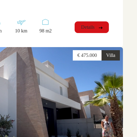
Details
m
10 km
98 m2
€ 475.000
Villa