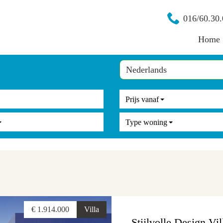
016/60.30.
Home
Prijs vanaf
Type woning
€ 1.914.000
Villa
Stijlvolle Design Vi