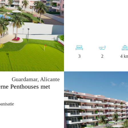
3
2
4 k
Guardamar, Alicante
erne Penthouses met
anisatie