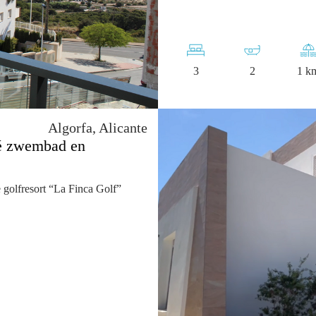
3
2
1 k
Algorfa, Alicante
ivé zwembad en
 golfresort “La Finca Golf”