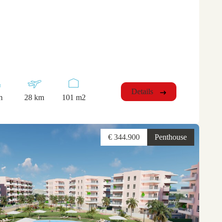
Details
m
28 km
101 m2
€ 344.900
Penthouse