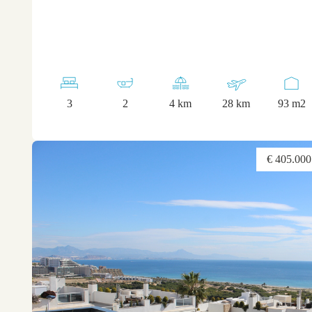
3
2
4 km
28 km
93 m2
€ 405.000