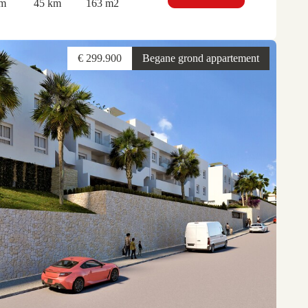
km
45 km
163 m2
€ 299.900
Begane grond appartement