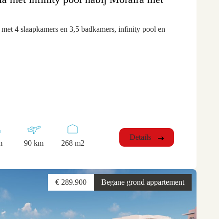
 met 4 slaapkamers en 3,5 badkamers, infinity pool en
Details
m
90 km
268 m2
€ 289.900
Begane grond appartement