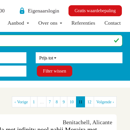
00
Eigenaarslogin
Gratis waardebepaling
Aanbod
Over ons
Referenties
Contact
Prijs tot
Filter wissen
‹ Vorige
1
…
7
8
9
10
11
12
Volgende ›
Benitachell, Alicante
lla met infinity pool nabij Moraira met