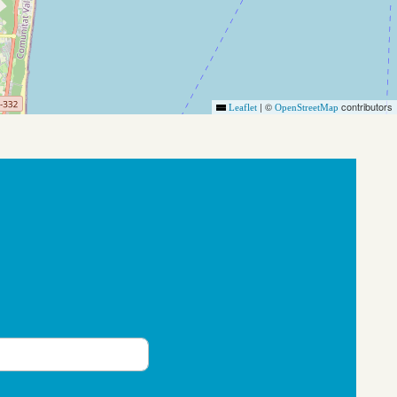
|
©
contributors
Leaflet
OpenStreetMap