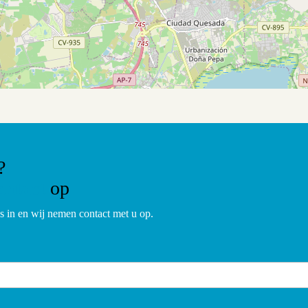
?
ontact
op
 in en wij nemen contact met u op.