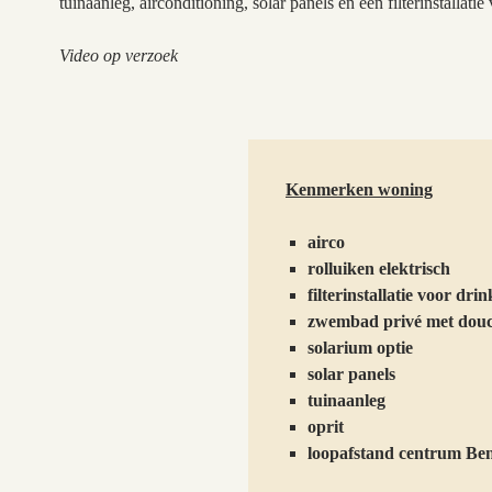
tuinaanleg, airconditioning, solar panels en een filterinstallat
Video op verzoek
Kenmerken woning
airco
rolluiken elektrisch
filterinstallatie voor dri
zwembad privé met dou
solarium optie
solar panels
tuinaanleg
oprit
loopafstand centrum Ben