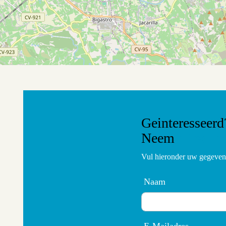
Geinteresseerd
Neem
direct c
Vul hieronder uw gegevens
Naam