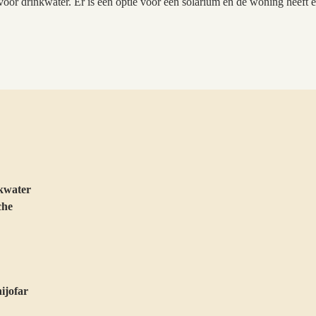
ie voor drinkwater. Er is een optie voor een solarium en de woning heeft 
nkwater
che
ijofar