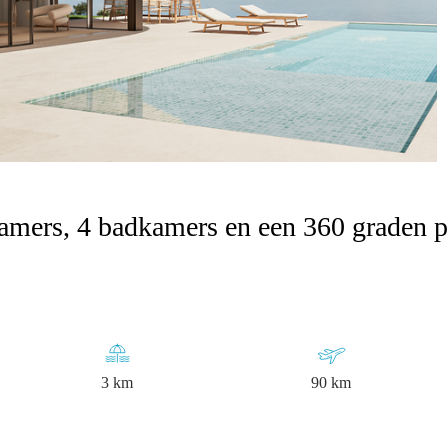
kamers, 4 badkamers en een 360 graden 
3 km
90 km