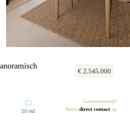
9 foto's
panoramisch
€ 2.545.000
Geinteresseerd?
Neem
direct contact
op
211 m2