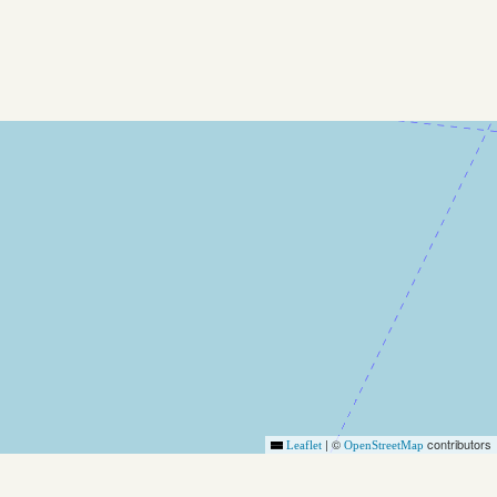
|
©
contributors
Leaflet
OpenStreetMap