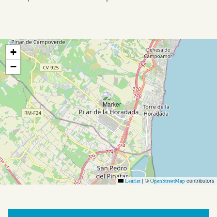
+
−
|
©
contributors
Leaflet
OpenStreetMap