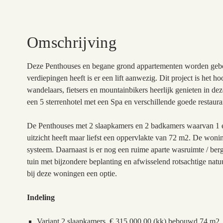
Omschrijving
Deze Penthouses en begane grond appartementen worden gebo
verdiepingen heeft is er een lift aanwezig. Dit project is het 
wandelaars, fietsers en mountainbikers heerlijk genieten in de
een 5 sterrenhotel met een Spa en verschillende goede restaura
De Penthouses met 2 slaapkamers en 2 badkamers waarvan 1 en-s
uitzicht heeft maar liefst een oppervlakte van 72 m2. De won
systeem. Daarnaast is er nog een ruime aparte wasruimte / be
tuin met bijzondere beplanting en afwisselend rotsachtige nat
bij deze woningen een optie.
Indeling
Variant 2 slaapkamers, € 315.000,00 (kk) bebouwd 74 m2