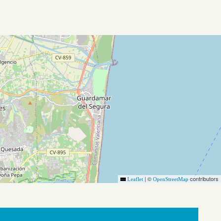
|
©
contributors
Leaflet
OpenStreetMap