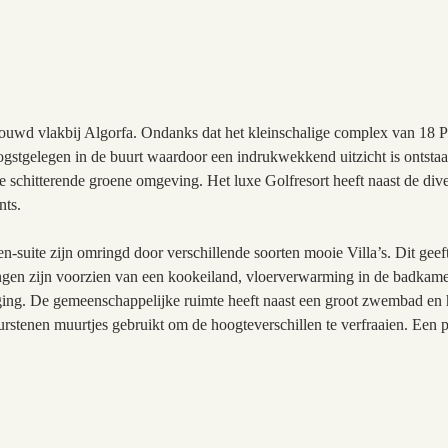
uwd vlakbij Algorfa. Ondanks dat het kleinschalige complex van 18 
hoogstgelegen in de buurt waardoor een indrukwekkend uitzicht is ontsta
ze schitterende groene omgeving. Het luxe Golfresort heeft naast de dive
nts.
uite zijn omringd door verschillende soorten mooie Villa’s. Dit geeft d
ingen zijn voorzien van een kookeiland, vloerverwarming in de badkamer
rging. De gemeenschappelijke ruimte heeft naast een groot zwembad en
uurstenen muurtjes gebruikt om de hoogteverschillen te verfraaien. Een 