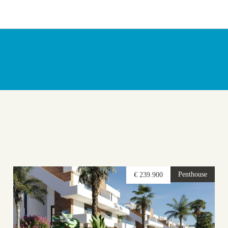
Penthouse
€ 239.900