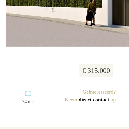
19 foto's
€ 315.000
Geinteresseerd?
Neem
direct contact
op
74 m2