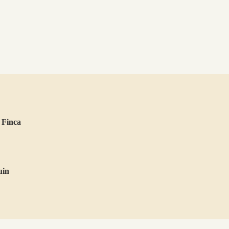
 Finca
uin