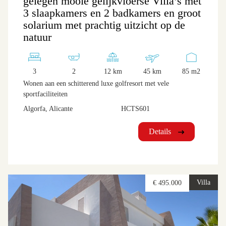
gelegen mooie gelijkvloerse Villa’s met
3 slaapkamers en 2 badkamers en groot
solarium met prachtig uitzicht op de
natuur
3
2
12 km
45 km
85 m2
Wonen aan een schitterend luxe golfresort met vele
sportfaciliteiten
Algorfa, Alicante
HCTS601
Details
Villa
€ 495.000