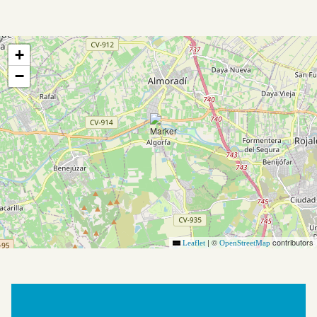
+
−
|
©
contributors
Leaflet
OpenStreetMap